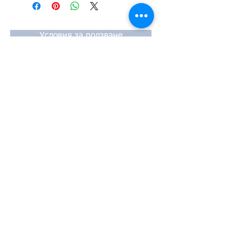
#TPTOPLINE
Условия за ползване
Чести въпроси
Начини за плащане
Гаранция
Методи за доставка
Йония 20, 57009
Солун
тел:
2310-550424
,
2310-513334
факс:
2310-550768
имейл:
info@kefales.gr