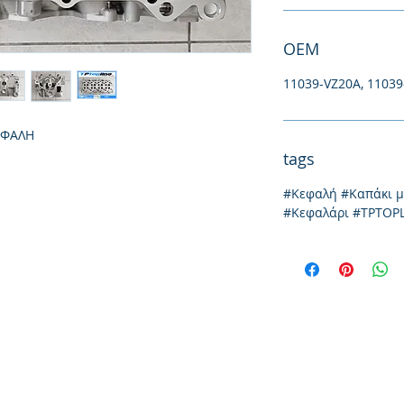
ΟΕΜ
11039-VZ20A, 1103
ΕΦΑΛΗ
tags
#Κεφαλή #Καπάκι 
#Κεφαλάρι #TPTOP
Йония 20, 57009
Солун
тел: 231