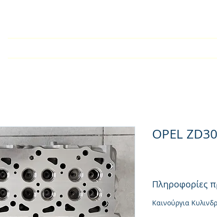
У дома
Търговско дружест
OPEL ZD3
Πληροφορίες π
Καινούργια Κυλινδ