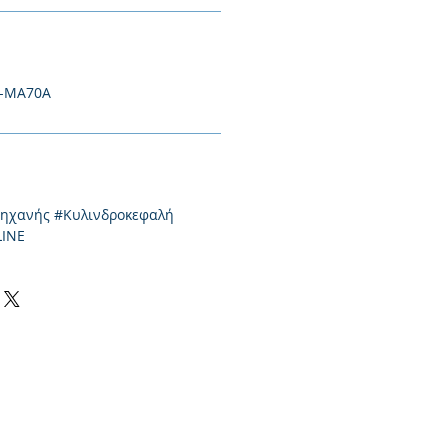
9-MA70A
μηχανής #Κυλινδροκεφαλή
LINE
0-550424,
2310-513334