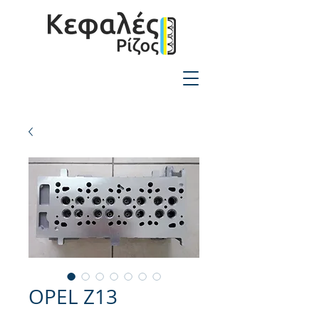
2310-550424
OPEL Z13