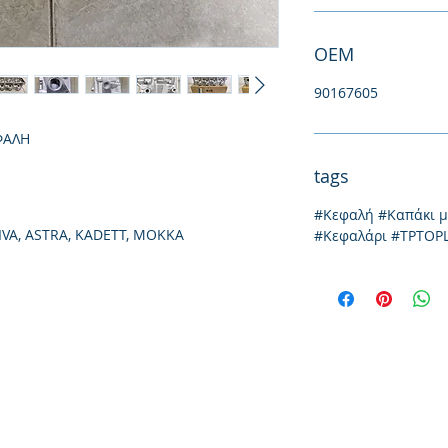
ΟΕΜ
90167605
ΦΑΛΗ
tags
#Κεφαλή #Καπάκι 
VA, ASTRA, KADETT, MOKKA
#Κεφαλάρι #TPTOP
Йония 20, 57009
Солун
тел: 231