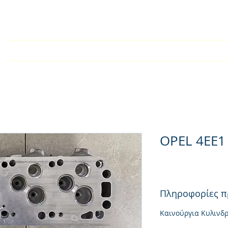
У дома
Търговско дружест
OPEL 4EE1
Πληροφορίες π
Καινούργια Κυλινδ