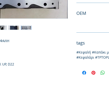
ΟΕΜ
ΕΦΑΛΗ
tags
#Κεφαλή #Καπάκι 
#Κεφαλάρι #TPTOP
 UP, D22
Йония 20, 57009
Солун
тел: 231