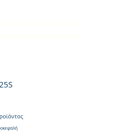
2310-550424
во
Kατάλογος
списък
More
25S
ροϊόντος
ροκεφαλή