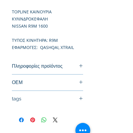
TOPLINE ΚΑΙΝΟΥΡΙΑ
ΚΥΛΙΝΔΡΟΚΕΦΑΛΗ
NISSAN R9M 1600
TΥΠΟΣ ΚΙΝΗΤΗΡΑ: R9M
ΕΦΑΡΜΟΓΕΣ: QASHQAI, XTRAIL
Πληροφορίες προϊόντος
Καινούργια Κυλινδροκεφαλή
ΟΕΜ
1104100Q1P, 110411760R,
tags
110412453R, 110414631R, 4423057,
6000616467, 6000616468,
#Κεφαλή #Καπάκι μηχανής
6220102300, 95517870, 95522442,
#Κυλινδροκεφαλή #Κεφαλάρι
95527138
#TPTOPLINE