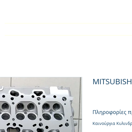
У дома
Търговско дружест
MITSUBISH
Πληροφορίες π
Καινούργια Κυλινδ