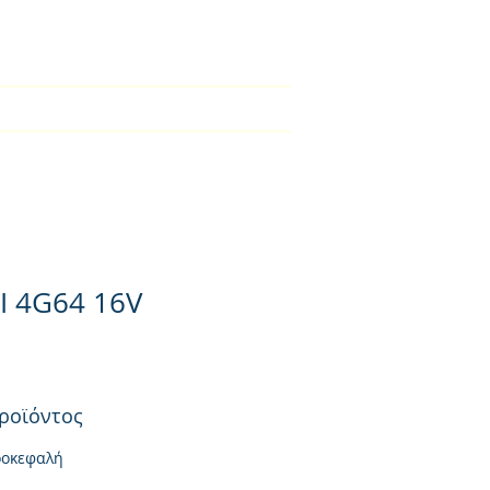
2310-550424
во
Kατάλογος
списък
More
I 4G64 16V
ροϊόντος
ροκεφαλή