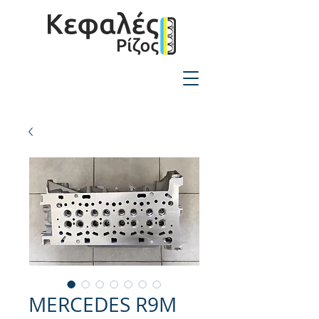
2310-550424
MERCEDES R9M