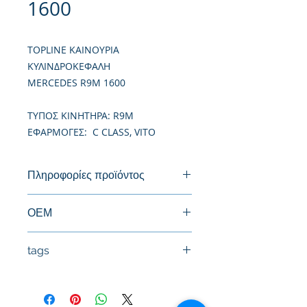
1600
TOPLINE ΚΑΙΝΟΥΡΙΑ
ΚΥΛΙΝΔΡΟΚΕΦΑΛΗ
MERCEDES R9M 1600
TΥΠΟΣ ΚΙΝΗΤΗΡΑ: R9M
ΕΦΑΡΜΟΓΕΣ: C CLASS, VITO
Πληροφορίες προϊόντος
Καινούργια Κυλινδροκεφαλή
ΟΕΜ
1104100Q1P, 110411760R,
tags
110412453R, 110414631R, 4423057,
6000616467, 6000616468,
#Κεφαλή #Καπάκι μηχανής
6220102300, 95517870, 95522442,
#Κυλινδροκεφαλή #Κεφαλάρι
95527138
#TPTOPLINE