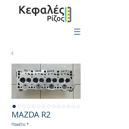
2310-550424
MAZDA R2
Πακέτο
*