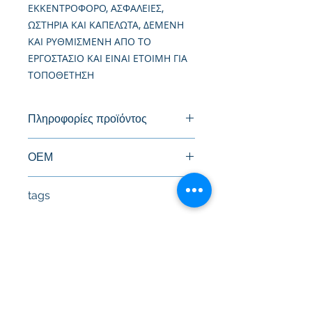
ΕΚΚΕΝΤΡΟΦΟΡΟ, ΑΣΦΑΛΕΙΕΣ,
ΩΣΤΗΡΙΑ ΚΑΙ ΚΑΠΕΛΩΤΑ, ΔΕΜΕΝΗ
ΚΑΙ ΡΥΘΜΙΣΜΕΝΗ ΑΠΟ ΤΟ
ΕΡΓΟΣΤΑΣΙΟ ΚΑΙ ΕΙΝΑΙ ΕΤΟΙΜΗ ΓΙΑ
ΤΟΠΟΘΕΤΗΣΗ
Πληροφορίες προϊόντος
Καινούργια Κυλινδροκεφαλή
ΟΕΜ
R2TF-10-100, R2TF-10-100B
tags
#Κεφαλή #Καπάκι μηχανής
#Κυλινδροκεφαλή #Κεφαλάρι
#TPTOPLINE
Условия за ползване
Чести въпроси