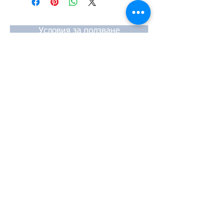
#TPTOPLINE
06H103064M, 06H103264CX,
06H103264X, 06H103903BX
Условия за ползване
Чести въпроси
Начини за плащане
Гаранция
Методи за доставка
Йония 20, 57009
Солун
тел:
2310-550424
,
2310-513334
факс:
2310-550768
имейл:
info@kefales.gr