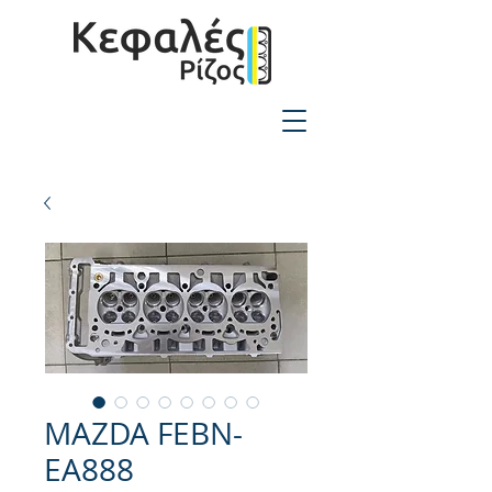
2310-550424
MAZDA FEBN-
EA888