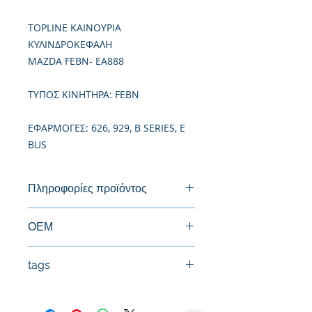
TOPLINE ΚΑΙΝΟΥΡΙΑ
ΚΥΛΙΝΔΡΟΚΕΦΑΛΗ
MAZDA FEBN- EA888
TΥΠΟΣ ΚΙΝΗΤΗΡΑ: FEBN
ΕΦΑΡΜΟΓΕΣ: 626, 929, B SERIES, E
BUS
Πληροφορίες προϊόντος
Καινούργια Κυλινδροκεφαλή
ΟΕΜ
tags
06H103063K, 06H103063M,
06H103063P, 06H103064A,
#Κεφαλή #Καπάκι μηχανής
06H103064AF, 06H103064AX,
#Κυλινδροκεφαλή #Κεφαλάρι
06H103064FX ,06H103064K,