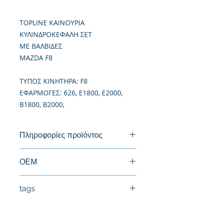
TOPLINE ΚΑΙΝΟΥΡΙΑ
ΚΥΛΙΝΔΡΟΚΕΦΑΛΗ ΣΕΤ
ΜΕ ΒΑΛΒΙΔΕΣ
MAZDA F8
TΥΠΟΣ ΚΙΝΗΤΗΡΑ: F8
ΕΦΑΡΜΟΓΕΣ: 626, E1800, E2000,
B1800, B2000,
Πληροφορίες προϊόντος
Καινούργια Κυλινδροκεφαλή
ΟΕΜ
FE70-10-100F, FE70-10-100G, FE11-
tags
10-100E, F850-10-100F
#Κεφαλή #Καπάκι μηχανής
#Κυλινδροκεφαλή #Κεφαλάρι