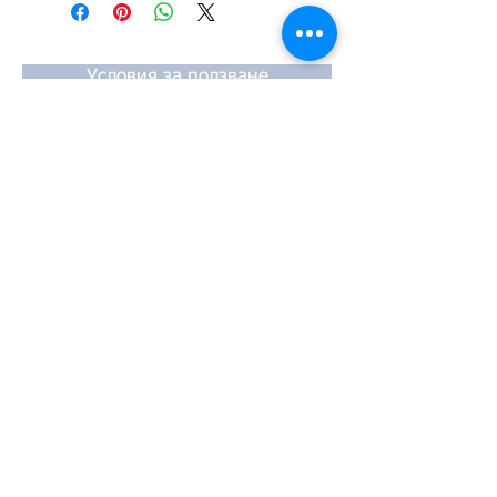
#TPTOPLINE
Условия за ползване
Чести въпроси
Начини за плащане
Гаранция
Методи за доставка
Йония 20, 57009
Солун
тел:
2310-550424
,
2310-513334
факс:
2310-550768
имейл:
info@kefales.gr