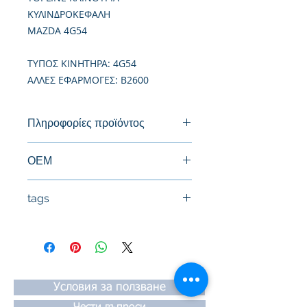
ΚΥΛΙΝΔΡΟΚΕΦΑΛΗ
MAZDA 4G54
TΥΠΟΣ ΚΙΝΗΤΗΡΑ: 4G54
ΑΛΛΕΣ ΕΦΑΡΜΟΓΕΣ: B2600
Πληροφορίες προϊόντος
Καινούργια Κυλινδροκεφαλή
ΟΕΜ
MD026520, MD086520, MD311828
tags
#Κεφαλή #Καπάκι μηχανής
#Κυλινδροκεφαλή #Κεφαλάρι
#TPTOPLINE
Условия за ползване