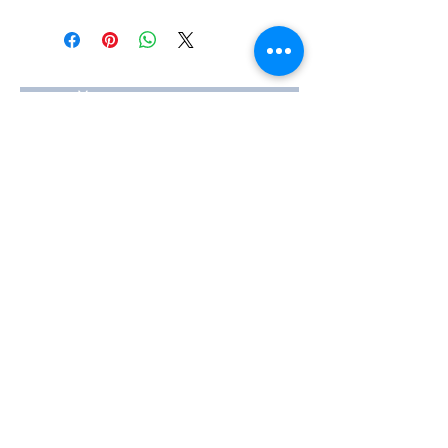
#Κεφαλή #Καπάκι μηχανής
#Κυλινδροκεφαλή #Κεφαλάρι
#TPTOPLINE
Условия за ползване
Чести въпроси
Начини за плащане
Гаранция
Методи за доставка
Йония 20, 57009
Солун
тел:
2310-550424
,
2310-513334
факс:
2310-550768
имейл:
info@kefales.gr