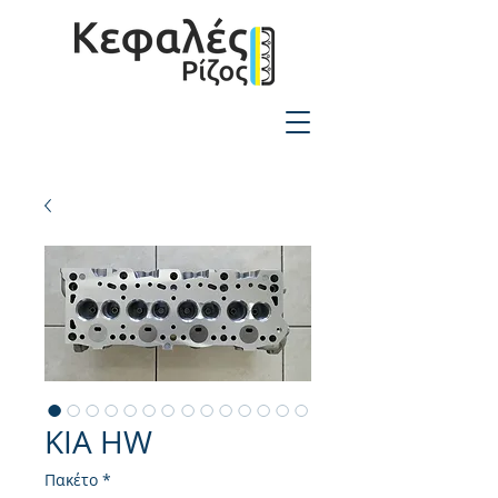
2310-550424
KIA HW
Πακέτο
*