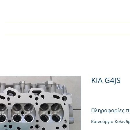
У дома
Търговско дружест
KIA G4JS
Πληροφορίες π
Καινούργια Κυλινδ