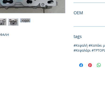
ΟΕΜ
ΕΦΑΛΗ
tags
#Κεφαλή #Καπάκι 
#Κεφαλάρι #TPTOP
Йония 20, 57009
Солун
тел: 231
фа