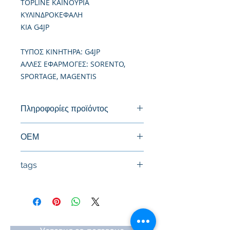
TOPLINE ΚΑΙΝΟΥΡΙΑ
ΚΥΛΙΝΔΡΟΚΕΦΑΛΗ
KIA G4JP
TΥΠΟΣ ΚΙΝΗΤΗΡΑ: G4JP
ΑΛΛΕΣ ΕΦΑΡΜΟΓΕΣ: SORENTO,
SPORTAGE, MAGENTIS
Πληροφορίες προϊόντος
Καινούργια Κυλινδροκεφαλή
ΟΕΜ
tags
#Κεφαλή #Καπάκι μηχανής
#Κυλινδροκεφαλή #Κεφαλάρι
#TPTOPLINE