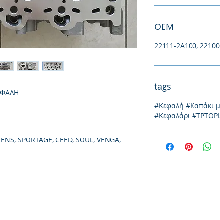
ΟΕΜ
22111-2A100, 2210
tags
ΕΦΑΛΗ
#Κεφαλή #Καπάκι 
#Κεφαλάρι #TPTOP
ENS, SPORTAGE, CEED, SOUL, VENGA,
Йония 20, 57009
Солун
тел: 231