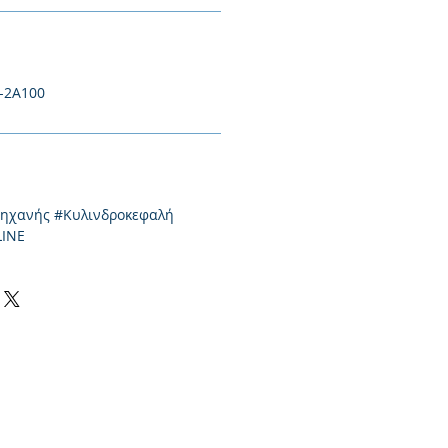
0-2A100
μηχανής #Κυλινδροκεφαλή
LINE
0-550424,
2310-513334