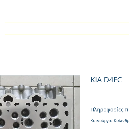
У дома
Търговско дружест
KIA D4FC
Πληροφορίες π
Καινούργια Κυλινδ