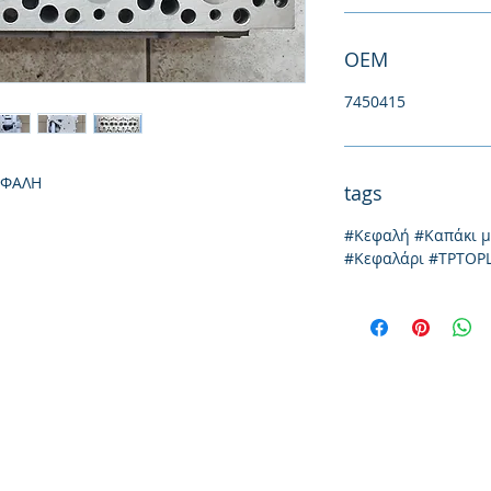
ΟΕΜ
7450415
ΕΦΑΛΗ
tags
#Κεφαλή #Καπάκι 
#Κεφαλάρι #TPTOP
Йония 20, 57009
Солун
тел: 231