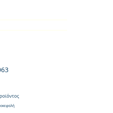
2310-550424
во
Kατάλογος
списък
More
063
ροϊόντος
ροκεφαλή