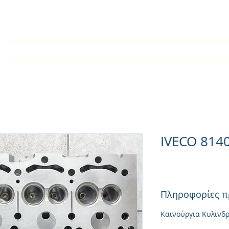
У дома
Търговско дружест
IVECO 814
Πληροφορίες π
Καινούργια Κυλινδ