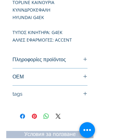
TOPLINE ΚΑΙΝΟΥΡΙΑ
ΚΥΛΙΝΔΡΟΚΕΦΑΛΗ
HYUNDAI G4EK
TΥΠΟΣ ΚΙΝΗΤΗΡΑ: G4EK
ΑΛΛΕΣ ΕΦΑΡΜΟΓΕΣ: ACCENT
Πληροφορίες προϊόντος
Καινούργια Κυλινδροκεφαλή
ΟΕΜ
22100-22600, 22100-22601
tags
#Κεφαλή #Καπάκι μηχανής
#Κυλινδροκεφαλή #Κεφαλάρι
#TPTOPLINE
Условия за ползване