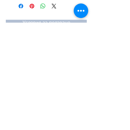
#Κυλινδροκεφαλή #Κεφαλάρι
#TPTOPLINE
Условия за ползване
Чести въпроси
Начини за плащане
Гаранция
Методи за доставка
Йония 20, 57009
Солун
тел:
2310-550424
,
2310-513334
факс:
2310-550768
имейл:
info@kefales.gr