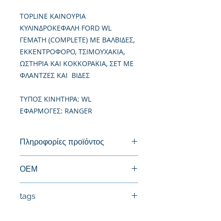
TOPLINE ΚΑΙΝΟΥΡΙΑ
ΚΥΛΙΝΔΡΟΚΕΦΑΛΗ FORD WL
ΓΕΜΑΤΗ (COMPLETE) ME ΒΑΛΒΙΔΕΣ,
ΕΚΚΕΝΤΡΟΦΟΡΟ, ΤΣΙΜΟΥΧΑΚΙΑ,
ΩΣΤΗΡΙΑ ΚΑΙ ΚΟΚΚΟΡΑΚΙΑ, ΣΕΤ ΜΕ
ΦΛΑΝΤΖΕΣ KAI ΒΙΔΕΣ
TΥΠΟΣ ΚΙΝΗΤΗΡΑ: WL
ΕΦΑΡΜΟΓΕΣ: RANGER
Πληροφορίες προϊόντος
Καινούργια Κυλινδροκεφαλή
ΟΕΜ
WL1110100E, WL0110100G,
tags
WL6110100D, 1469932, 1509621,
4043225,
#Κεφαλή #Καπάκι μηχανής