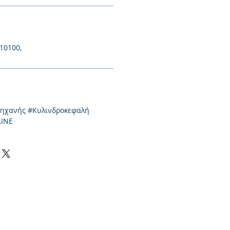
10100,
μηχανής #Κυλινδροκεφαλή
LINE
0-550424,
2310-513334