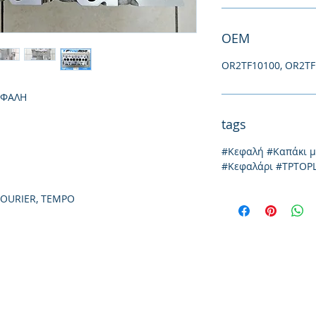
ΟΕΜ
OR2TF10100, OR2TF
ΕΦΑΛΗ
tags
#Κεφαλή #Καπάκι 
#Κεφαλάρι #TPTOP
COURIER, TEMPO
Йония 20, 57009
Солун
тел: 231