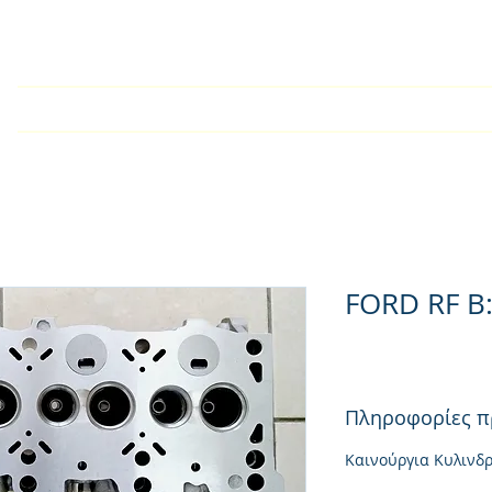
У дома
Търговско дружест
FORD RF 
Πληροφορίες π
Καινούργια Κυλινδ