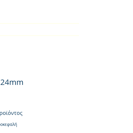
2310-550424
во
Kατάλογος
списък
More
B:24mm
ροϊόντος
ροκεφαλή