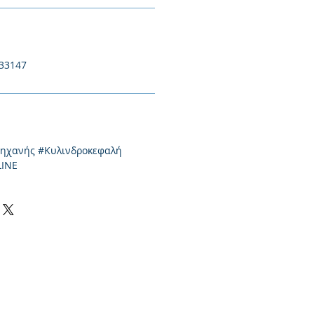
433147
μηχανής #Κυλινδροκεφαλή
LINE