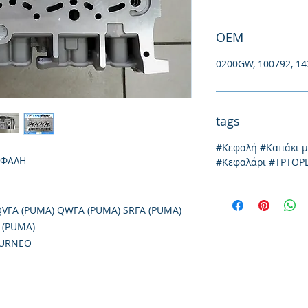
ΟΕΜ
0200GW, 100792, 1
tags
#Κεφαλή #Καπάκι 
ΕΦΑΛΗ
#Κεφαλάρι #TPTOP
QVFA (PUMA) QWFA (PUMA) SRFA (PUMA)
 (PUMA)
OURNEO