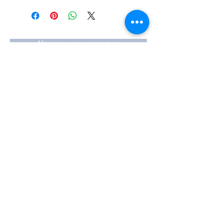
#Κυλινδροκεφαλή #Κεφαλάρι
#TPTOPLINE
Условия за ползване
Чести въпроси
Начини за плащане
Гаранция
Методи за доставка
Йония 20, 57009
Солун
тел:
2310-550424
,
2310-513334
факс:
2310-550768
имейл:
info@kefales.gr