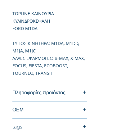
TOPLINE ΚΑΙΝΟΥΡΙΑ
ΚΥΛΙΝΔΡΟΚΕΦΑΛΗ
FORD M1DA
TΥΠΟΣ ΚΙΝΗΤΗΡΑ: M1DA, M1DD,
M1JA, M1JC
ΑΛΛΕΣ ΕΦΑΡΜΟΓΕΣ: B-MAX, X-MAX,
FOCUS, FIESTA, ECOBOOST,
TOURNEO, TRANSIT
Πληροφορίες προϊόντος
Καινούργια Κυλινδροκεφαλή
ΟΕΜ
CM5G6C032DB, 1857524, 856411,
tags
917578, 191757
#Κεφαλή #Καπάκι μηχανής