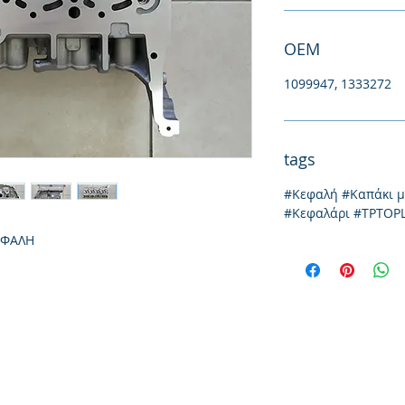
ΟΕΜ
1099947, 1333272
tags
#Κεφαλή #Καπάκι 
#Κεφαλάρι #TPTOP
ΕΦΑΛΗ