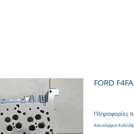
У дома
Търговско дружест
FORD F4FA
Πληροφορίες π
Καινούργια Κυλινδ