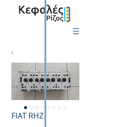
2310-550424
FIAT RHZ