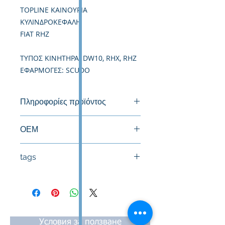
TOPLINE ΚΑΙΝΟΥΡΙΑ
ΚΥΛΙΝΔΡΟΚΕΦΑΛΗ
FIAT RHZ
TΥΠΟΣ ΚΙΝΗΤΗΡΑ: DW10, RHX, RHZ
ΕΦΑΡΜΟΓΕΣ: SCUDO
Πληροφορίες προϊόντος
Καινούργια Κυλινδροκεφαλή
ΟΕΜ
0200GE, 9467516088
tags
#Κεφαλή #Καπάκι μηχανής
#Κυλινδροκεφαλή #Κεφαλάρι
#TPTOPLINE
Условия за ползване