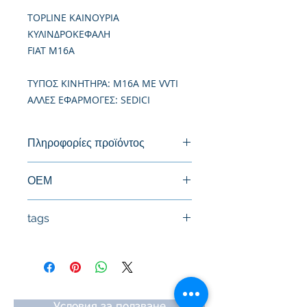
TOPLINE ΚΑΙΝΟΥΡΙΑ
ΚΥΛΙΝΔΡΟΚΕΦΑΛΗ
FIAT M16A
TΥΠΟΣ ΚΙΝΗΤΗΡΑ: M16A ΜΕ VVTI
ΑΛΛΕΣ ΕΦΑΡΜΟΓΕΣ: SEDICI
Πληροφορίες προϊόντος
Καινούργια Κυλινδροκεφαλή
ΟΕΜ
11100-54G00, 11100-54G01, 11100-
tags
54G02
#Κεφαλή #Καπάκι μηχανής
#Κυλινδροκεφαλή #Κεφαλάρι
#TPTOPLINE