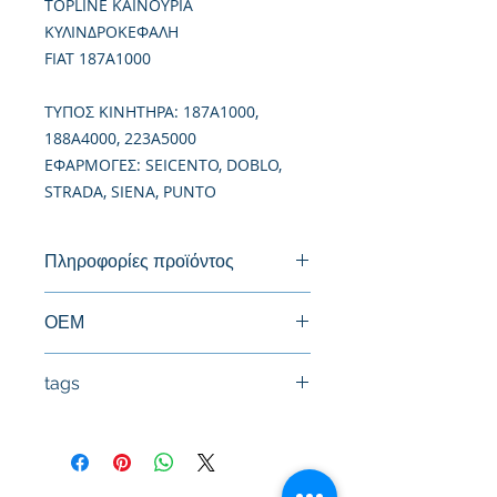
TOPLINE ΚΑΙΝΟΥΡΙΑ
ΚΥΛΙΝΔΡΟΚΕΦΑΛΗ
FIAT 187A1000
TΥΠΟΣ ΚΙΝΗΤΗΡΑ: 187A1000,
188A4000, 223A5000
ΕΦΑΡΜΟΓΕΣ: SEICENTO, DOBLO,
STRADA, SIENA, PUNTO
Πληροφορίες προϊόντος
Καινούργια Κυλινδροκεφαλή
ΟΕΜ
71739154, 71785942, 71724500
tags
#Κεφαλή #Καπάκι μηχανής
#Κυλινδροκεφαλή #Κεφαλάρι
#TPTOPLINE