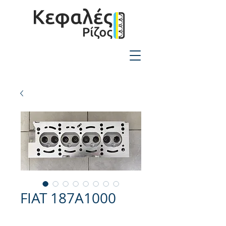
2310-550424
FIAT 187A1000