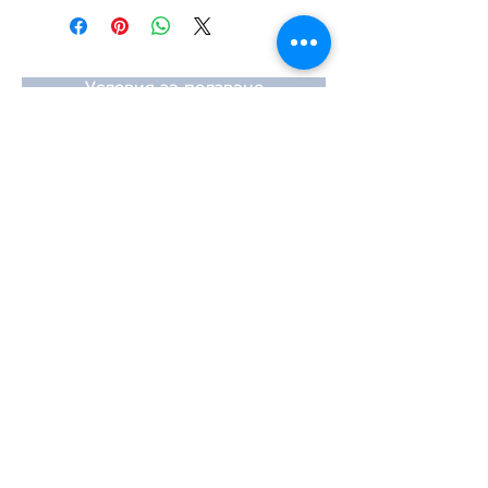
#Κυλινδροκεφαλή #Κεφαλάρι
#TPTOPLINE
Условия за ползване
Чести въпроси
Начини за плащане
Гаранция
Методи за доставка
Йония 20, 57009
Солун
тел:
2310-550424
,
2310-513334
факс:
2310-550768
имейл:
info@kefales.gr