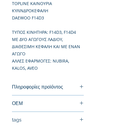
TOPLINE ΚΑΙΝΟΥΡΙΑ
ΚΥΛΙΝΔΡΟΚΕΦΑΛΗ
DAEWOO F14D3
TΥΠΟΣ ΚΙΝΗΤΗΡΑ: F14D3, F14D4
ΜΕ ΔΥΟ ΑΓΩΓΟΥΣ ΛΑΔΙΟΥ,
ΔΙΑΘΕΣΙΜΗ ΚΕΦΑΛΗ ΚΑΙ ΜΕ ΕΝΑΝ
ΑΓΩΓΟ
ΑΛΛΕΣ ΕΦΑΡΜΟΓΕΣ: NUBIRA,
KALOS, AVEO
Πληροφορίες προϊόντος
Καινούργια Κυλινδροκεφαλή
ΟΕΜ
96378691, 94581192, 96446922,
tags
96389035
#Κεφαλή #Καπάκι μηχανής