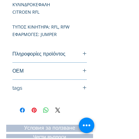
ΚΥΛΙΝΔΡΟΚΕΦΑΛΗ
CITROEN RFL
TΥΠΟΣ ΚΙΝΗΤΗΡΑ: RFL, RFW
ΕΦΑΡΜΟΓΕΣ: JUMPER
Πληροφορίες προϊόντος
Καινούργια Κυλινδροκεφαλή
ΟΕΜ
9463704080, 9464039388, 0200CE
tags
#Κεφαλή #Καπάκι μηχανής
#Κυλινδροκεφαλή #Κεφαλάρι
#TPTOPLINE
Условия за ползване
Чести въпроси