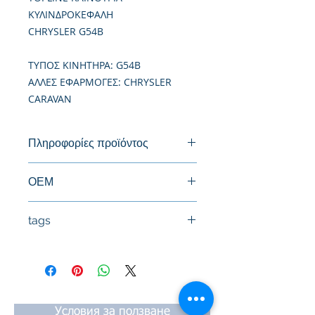
ΚΥΛΙΝΔΡΟΚΕΦΑΛΗ
CHRYSLER G54B
TΥΠΟΣ ΚΙΝΗΤΗΡΑ: G54B
ΑΛΛΕΣ ΕΦΑΡΜΟΓΕΣ: CHRYSLER
CARAVAN
Πληροφορίες προϊόντος
Καινούργια Κυλινδροκεφαλή
ΟΕΜ
tags
#Κεφαλή #Καπάκι μηχανής
#Κυλινδροκεφαλή #Κεφαλάρι
#TPTOPLINE
Условия за ползване