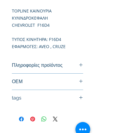
TOPLINE ΚΑΙΝΟΥΡΙΑ
ΚΥΛΙΝΔΡΟΚΕΦΑΛΗ
CHEVROLET F16D4
TΥΠΟΣ ΚΙΝΗΤΗΡΑ: F16D4
ΕΦΑΡΜΟΓΕΣ: AVEO , CRUZE
Πληροφορίες προϊόντος
Καινούργια Κυλινδροκεφαλή
ΟΕΜ
55565452, 55578489, 55570930,
tags
55559340
#Κεφαλή #Καπάκι μηχανής
#Κυλινδροκεφαλή #Κεφαλάρι
#TPTOPLINE