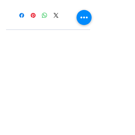
#Κεφαλή #Καπάκι μηχανής
#Κυλινδροκεφαλή #Κεφαλάρι
#TPTOPLINE
Условия за ползване
Чести въпроси
Начини за плащане
Гаранция
Методи за доставка
Йония 20, 57009
Солун
тел:
2310-550424
,
2310-513334
факс:
2310-550768
имейл:
info@kefales.gr