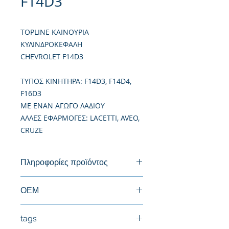
F14D3
TOPLINE ΚΑΙΝΟΥΡΙΑ
ΚΥΛΙΝΔΡΟΚΕΦΑΛΗ
CHEVROLET F14D3
TΥΠΟΣ ΚΙΝΗΤΗΡΑ: F14D3, F14D4,
F16D3
ΜΕ ΕΝΑΝ ΑΓΩΓΟ ΛΑΔΙΟΥ
ΑΛΛΕΣ ΕΦΑΡΜΟΓΕΣ: LACETTI, AVEO,
CRUZE
Πληροφορίες προϊόντος
Καινούργια Κυλινδροκεφαλή
ΟΕΜ
96378691, 94581192, 96446922,
tags
96389035