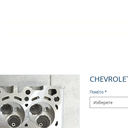
У дома
Търговско дружест
CHEVROLE
Πακέτο
*
Изберете