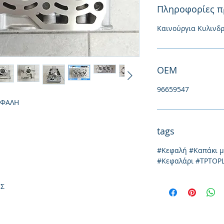
Πληροφορίες π
Καινούργια Κυλινδ
ΟΕΜ
96659547
ΕΦΑΛΗ
tags
#Κεφαλή #Καπάκι 
#Κεφαλάρι #TPTOP
ΕΣ