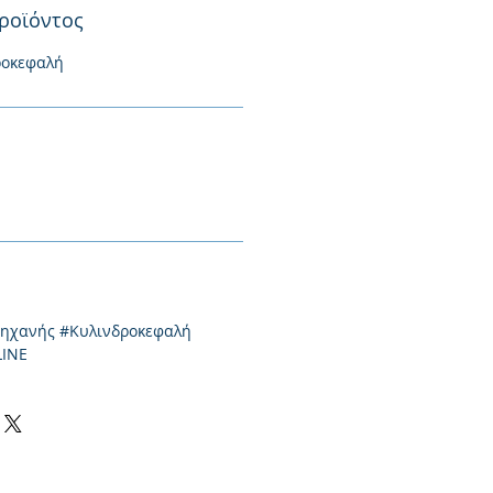
ροϊόντος
ροκεφαλή
μηχανής #Κυλινδροκεφαλή
LINE