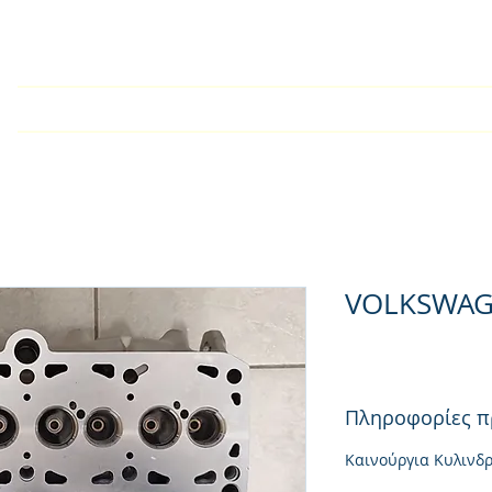
Shtëpi
Kompania
Kατάλογος
Listë
Udhëzime 
VOLKSWAG
Πληροφορίες π
Καινούργια Κυλινδ