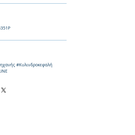
3351P
μηχανής #Κυλινδροκεφαλή
LINE
0-550424,
2310-513334