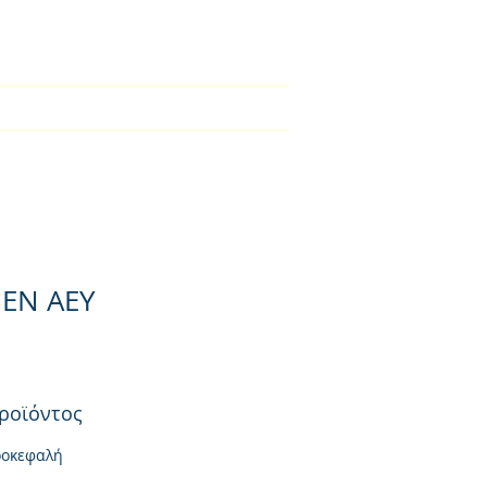
2310-550424
Teknike
About
About
More
EN AEY
ροϊόντος
ροκεφαλή