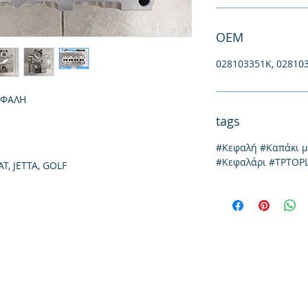
ΟΕΜ
028103351K, 02810
ΕΦΑΛΗ
tags
#Κεφαλή #Καπάκι 
#Κεφαλάρι #TPTOP
T, JETTA, GOLF
Ionias 20, 57009
Selaniku
tel: 231