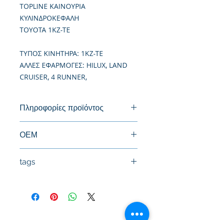
TOPLINE ΚΑΙΝΟΥΡΙΑ
ΚΥΛΙΝΔΡΟΚΕΦΑΛΗ
TOYOTA 1KZ-TE
TΥΠΟΣ ΚΙΝΗΤΗΡΑ: 1KZ-TE
ΑΛΛΕΣ ΕΦΑΡΜΟΓΕΣ: HILUX, LAND
CRUISER, 4 RUNNER,
Πληροφορίες προϊόντος
Καινούργια Κυλινδροκεφαλή
ΟΕΜ
11101-69175
tags
#Κεφαλή #Καπάκι μηχανής
#Κυλινδροκεφαλή #Κεφαλάρι
#TPTOPLINE