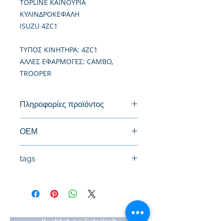
TOPLINE ΚΑΙΝΟΥΡΙΑ
ΚΥΛΙΝΔΡΟΚΕΦΑΛΗ
ISUZU 4ZC1
TΥΠΟΣ ΚΙΝΗΤΗΡΑ: 4ZC1
ΑΛΛΕΣ ΕΦΑΡΜΟΓΕΣ: CAMBO,
TROOPER
Πληροφορίες προϊόντος
Καινούργια Κυλινδροκεφαλή
ΟΕΜ
8941367841
tags
#Κεφαλή #Καπάκι μηχανής
#Κυλινδροκεφαλή #Κεφαλάρι
#TPTOPLINE