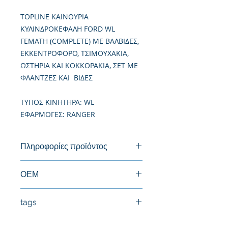
TOPLINE ΚΑΙΝΟΥΡΙΑ
ΚΥΛΙΝΔΡΟΚΕΦΑΛΗ FORD WL
ΓΕΜΑΤΗ (COMPLETE) ME ΒΑΛΒΙΔΕΣ,
ΕΚΚΕΝΤΡΟΦΟΡΟ, ΤΣΙΜΟΥΧΑΚΙΑ,
ΩΣΤΗΡΙΑ ΚΑΙ ΚΟΚΚΟΡΑΚΙΑ, ΣΕΤ ΜΕ
ΦΛΑΝΤΖΕΣ KAI ΒΙΔΕΣ
TΥΠΟΣ ΚΙΝΗΤΗΡΑ: WL
ΕΦΑΡΜΟΓΕΣ: RANGER
Πληροφορίες προϊόντος
Καινούργια Κυλινδροκεφαλή
ΟΕΜ
WL1110100E, WL0110100G,
tags
WL6110100D, 1469932, 1509621,
4043225,
#Κεφαλή #Καπάκι μηχανής