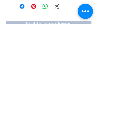
#Κυλινδροκεφαλή #Κεφαλάρι
#TPTOPLINE
Kushtet e përdorimit
Pyetje të shpeshta
Menyra pagese
Garancia
Metodat e transportit
Ionias 20, 57009
Selaniku
tel:
2310-550424
,
2310-513334
faks:
2310-550768
email:
info@kefales.gr