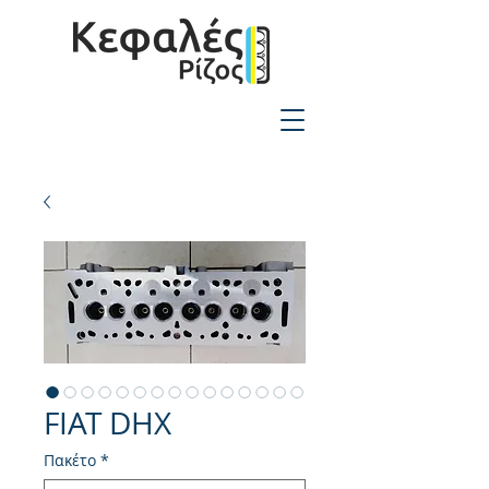
2310-550424
FIAT DHX
Πακέτο
*