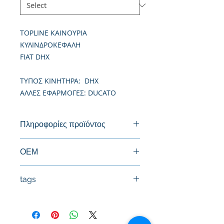
TOPLINE ΚΑΙΝΟΥΡΙΑ
ΚΥΛΙΝΔΡΟΚΕΦΑΛΗ
FIAT DHX
TΥΠΟΣ ΚΙΝΗΤΗΡΑ: DHX
ΑΛΛΕΣ ΕΦΑΡΜΟΓΕΣ: DUCATO
Πληροφορίες προϊόντος
Καινούργια Κυλινδροκεφαλή
ΟΕΜ
0200H5, 0200N8
tags
#Κεφαλή #Καπάκι μηχανής
#Κυλινδροκεφαλή #Κεφαλάρι
#TPTOPLINE