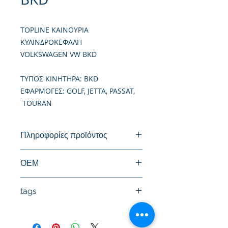
TOPLINE ΚΑΙΝΟΥΡΙΑ
ΚΥΛΙΝΔΡΟΚΕΦΑΛΗ
VOLKSWAGEN VW BKD
TΥΠΟΣ ΚΙΝΗΤΗΡΑ: BKD
ΕΦΑΡΜΟΓΕΣ: GOLF, JETTA, PASSAT,
TOURAN
Πληροφορίες προϊόντος
Καινούργια Κυλινδροκεφαλή
ΟΕΜ
03G103063F, 03G103264BX,
tags
03G103264CX, 03G103264DX
03G103264EX, 03G103264FX,
#Κεφαλή #Καπάκι μηχανής
03G103264GX, 03G103264HX,
#Κυλινδροκεφαλή #Κεφαλάρι
03G103264JX, 03G103351B,