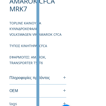
AMAROK CFCA
MRK7
TOPLINE ΚΑΙΝΟΥΡΙΑ
ΚΥΛΙΝΔΡΟΚΕΦΑΛΗ
VOLKSWAGEN VW AMAROK CFCA
TΥΠΟΣ ΚΙΝΗΤΗΡΑ: CFCA
ΕΦΑΡΜΟΓΕΣ: AMAROK,
TRANSPORTER T5, T6
Πληροφορίες προϊόντος
Καινούργια Κυλινδροκεφαλή
ΟΕΜ
03L103351D
tags