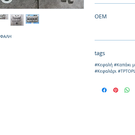
ΟΕΜ
ΕΦΑΛΗ
tags
#Κεφαλή #Καπάκι 
#Κεφαλάρι #TPTOP
Ιωνίας 20, 57009
τηλ: 231
Θεσσαλονίκη
emai