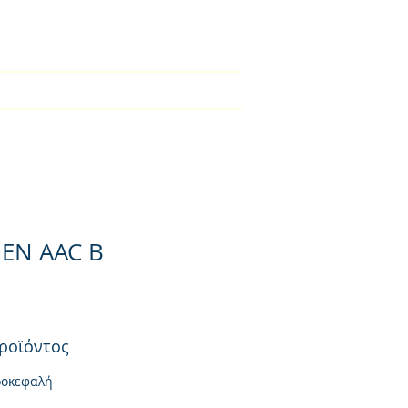
2310-550424
BLOG
Φορτιστές
Επικοινωνία
EN AAC B
ροϊόντος
ροκεφαλή