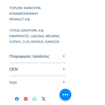
TOPLINE ΚΑΙΝΟΥΡΙΑ
ΚΥΛΙΝΔΡΟΚΕΦΑΛΗ
RENAULT K4J
TΥΠΟΣ ΚΙΝΗΤΗΡΑ: K4J
ΕΦΑΡΜΟΓΕΣ: LAGUNA, MEGANE,
SCENIC, CLIO, MODUS, KANGOO
Πληροφορίες προϊόντος
Καινούργια Κυλινδροκεφαλή
ΟΕΜ
7701473353, 7701475914,
tags
7701471364, 7701472123
#Κεφαλή #Καπάκι μηχανής
#Κυλινδροκεφαλή #Κεφαλάρι
#TPTOPLINE