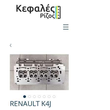
2310-550424
RENAULT K4J