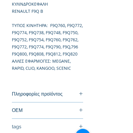
ΚΥΛΙΝΔΡΟΚΕΦΑΛΗ
RENAULT F9Q B
TΥΠΟΣ ΚΙΝΗΤΗΡΑ: F9Q760, F9Q772,
F9Q774, F9Q738, F9Q748, F9Q750,
F9Q752, F9Q754, F9Q760, F9Q762,
F9Q772, F9Q774, F9Q790, F9Q,796
F9Q800, F9Q808, F9Q812, F9Q820
ΑΛΛΕΣ ΕΦΑΡΜΟΓΕΣ: MEGANE,
RAPID, CLIO, KANGOO, SCENIC
Πληροφορίες προϊόντος
Καινούργια Κυλινδροκεφαλή
ΟΕΜ
tags