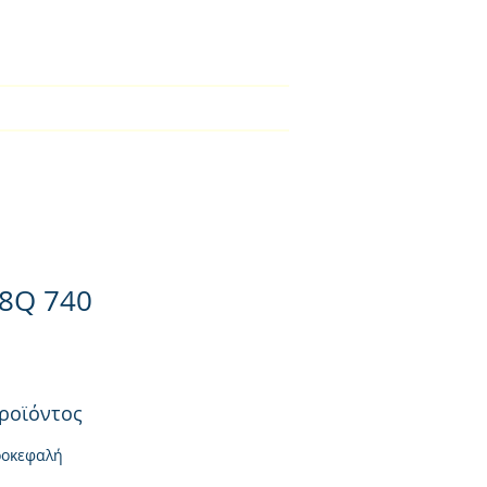
2310-550424
BLOG
Φορτιστές
Επικοινωνία
8Q 740
ροϊόντος
ροκεφαλή