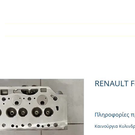
Αρχική
Εταιρία
Kατάλογος
Τεχνικές Οδηγίες
RENAULT F
Πληροφορίες π
Καινούργια Κυλινδ