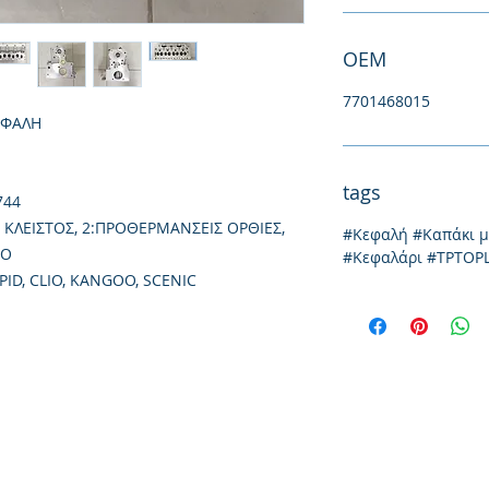
ΟΕΜ
7701468015
ΕΦΑΛΗ
tags
744
 ΚΛΕΙΣΤΟΣ, 2:ΠΡΟΘΕΡΜΑΝΣΕΙΣ ΟΡΘΙΕΣ,
#Κεφαλή #Καπάκι 
ΣΟ
#Κεφαλάρι #TPTOP
ID, CLIO, KANGOO, SCENIC
Ιωνίας 20, 57009
τηλ: 231
Θεσσαλονίκη
emai