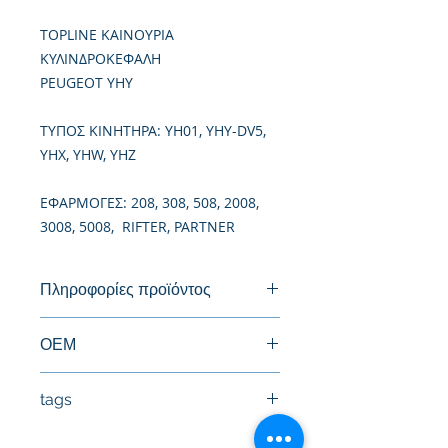
TOPLINE ΚΑΙΝΟΥΡΙΑ
ΚΥΛΙΝΔΡΟΚΕΦΑΛΗ
PEUGEOT YHY
TΥΠΟΣ ΚΙΝΗΤΗΡΑ: YH01, YHY-DV5,
YHX, YHW, YHZ
ΕΦΑΡΜΟΓΕΣ: 208, 308, 508, 2008,
3008, 5008, RIFTER, PARTNER
Πληροφορίες προϊόντος
Καινούργια Κυλινδροκεφαλή
ΟΕΜ
155255114, 1623158880,
tags
2189140, 3556972, JX6Q6C032AB
95529964, 9812313410
#Κεφαλή #Καπάκι μηχανής