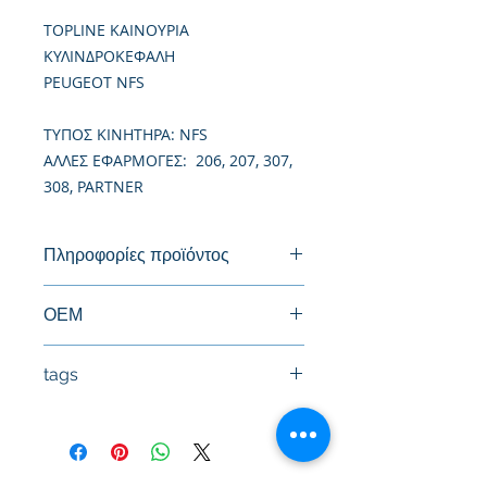
TOPLINE ΚΑΙΝΟΥΡΙΑ
ΚΥΛΙΝΔΡΟΚΕΦΑΛΗ
PEUGEOT NFS
TΥΠΟΣ ΚΙΝΗΤΗΡΑ: NFS
ΑΛΛΕΣ ΕΦΑΡΜΟΓΕΣ: 206, 207, 307,
308, PARTNER
Πληροφορίες προϊόντος
Καινούργια Κυλινδροκεφαλή
ΟΕΜ
9656769580, 9636076010
tags
#Κεφαλή #Καπάκι μηχανής
#Κυλινδροκεφαλή #Κεφαλάρι
#TPTOPLINE