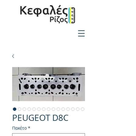
2310-550424
PEUGEOT D8C
Πακέτο
*