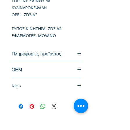
TOPLINE ΚΑΙΝΟΥΡΙΑ
ΚΥΛΙΝΔΡΟΚΕΦΑΛΗ
OPEL ZD3 A2
TΥΠΟΣ ΚΙΝΗΤΗΡΑ: ZD3 A2
ΕΦΑΡΜΟΓΕΣ: MOVANO
Πληροφορίες προϊόντος
Καινούργια Κυλινδροκεφαλή
ΟΕΜ
11039DB00B, 4415050, 7701061587,
tags
7701066984, 7701068368
#Κεφαλή #Καπάκι μηχανής
#Κυλινδροκεφαλή #Κεφαλάρι
#TPTOPLINE
Όροι Χρήσης