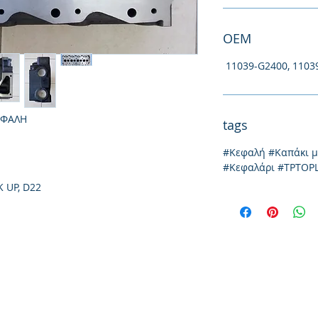
ΟΕΜ
11039-G2400, 11039
ΕΦΑΛΗ
tags
#Κεφαλή #Καπάκι 
#Κεφαλάρι #TPTOP
 UP, D22
Ιωνίας 20, 57009
τηλ: 231
Θεσσαλονίκη
emai