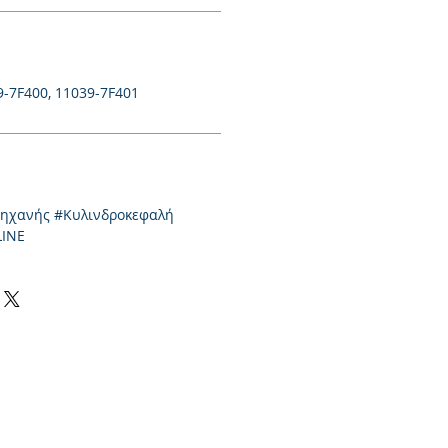
-7F400, 11039-7F401
μηχανής #Κυλινδροκεφαλή
LINE
0-550424, 2310-513334
l:
info@kefales.gr