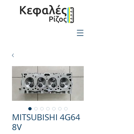
2310-550424
MITSUBISHI 4G64
8V