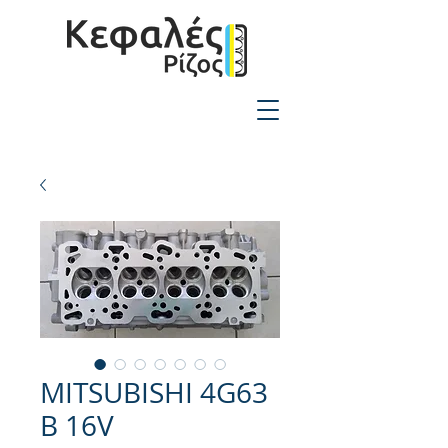
2310-550424
MITSUBISHI 4G63
B 16V